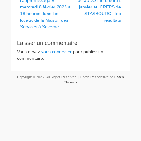
précédent :
suivant :
l’apprentissage » –
de JUDO mercredi 11
l’article
mercredi 8 février 2023 à
janvier au CREPS de
18 heures dans les
STASBOURG : les
locaux de la Maison des
résultats
Services à Saverne
Laisser un commentaire
Vous devez
vous connecter
pour publier un
commentaire.
Copyright © 2026
. All Rights Reserved. | Catch Responsive de
Catch
Themes