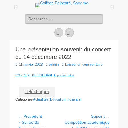
Rechercher :
E-
Site
mail
web
Une présentation-souvenir du concert
du 14 décembre 2022
Posted
Author
11 janvier 2023
admin
Laisser un commentaire
on
CONCERT-DE-SOLIDARITE-photos-bilan
Télécharger
Catégories
Actualités
,
Education musicale
Navigation
← Précédent
Suivant →
Article
Article
« Soirée de
Compétition académique
de