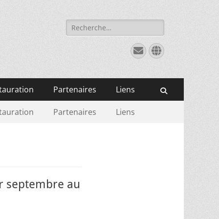
Rechercher :
E-
Site
mail
web
tauration
Partenaires
Liens
Recherche
tauration
Partenaires
Liens
r septembre au