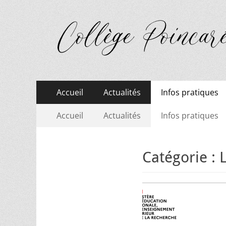
Menu
Aller
Accueil
Actualités
Infos pratiques
au
principal
Menu
Aller
contenu
Accueil
Actualités
Infos pratiques
au
secondaire
contenu
Catégorie :