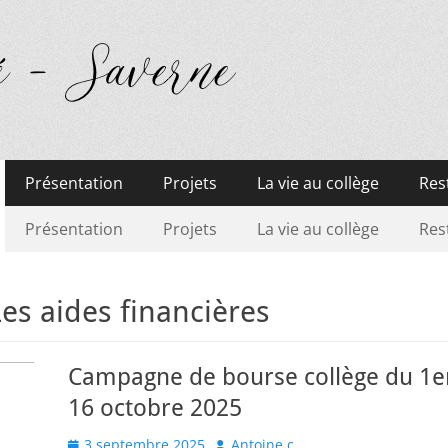
Présentation
Projets
La vie au collège
Res
Présentation
Projets
La vie au collège
Res
Les aides financières
Campagne de bourse collège du 1e
16 octobre 2025
Posted
Author
3 septembre 2025
Antoine.c