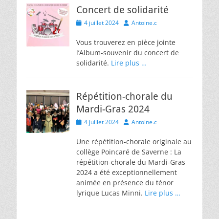
Concert de solidarité
Posted
Author
4 juillet 2024
Antoine.c
on
Vous trouverez en pièce jointe
l’Album-souvenir du concert de
solidarité.
Lire plus …
Répétition-chorale du
Mardi-Gras 2024
Posted
Author
4 juillet 2024
Antoine.c
on
Une répétition-chorale originale au
collège Poincaré de Saverne : La
répétition-chorale du Mardi-Gras
2024 a été exceptionnellement
animée en présence du ténor
lyrique Lucas Minni.
Lire plus …