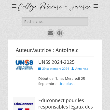
Rechercher :
E-
Site
mail
web
Auteur/autrice :
Antoine.c
UNSS 2024-2025
Posted
Author
29 septembre 2024
Antoine.c
on
Début de l’Unss Mercredi 25
Septembre.
Lire plus …
Educonnect pour les
responsables légaux des